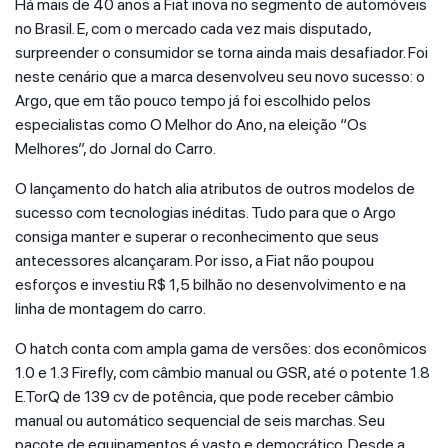
Há mais de 40 anos a Fiat inova no segmento de automóveis
no Brasil. E, com o mercado cada vez mais disputado,
surpreender o consumidor se torna ainda mais desafiador. Foi
neste cenário que a marca desenvolveu seu novo sucesso: o
Argo, que em tão pouco tempo já foi escolhido pelos
especialistas como O Melhor do Ano, na eleição “Os
Melhores”, do Jornal do Carro.
O lançamento do hatch alia atributos de outros modelos de
sucesso com tecnologias inéditas. Tudo para que o Argo
consiga manter e superar o reconhecimento que seus
antecessores alcançaram. Por isso, a Fiat não poupou
esforços e investiu R$ 1,5 bilhão no desenvolvimento e na
linha de montagem do carro.
O hatch conta com ampla gama de versões: dos econômicos
1.0 e 1.3 Firefly, com câmbio manual ou GSR, até o potente 1.8
E.TorQ de 139 cv de potência, que pode receber câmbio
manual ou automático sequencial de seis marchas. Seu
pacote de equipamentos é vasto e democrático. Desde a