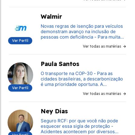
mais próximas, Lula precisa engajar
melhor nas políticas públicas para a
bicicleta como promoção social e
Walmir
também como mobilidade.
Novas regras de isenção para veículos
demonstram avanço na inclusão de
pessoas com deficiência - Para muitas
Ver Perfil
pessoas com mobilidade reduzida, o
Ver todas as matérias
veículo é a única alternativa de
mobilidade autônoma
Paula Santos
O transporte na COP-30 - Para as
cidades brasileiras, a descarbonização
é uma prioridade oportuna. A
Ver Perfil
dependência de combustíveis fósseis
Ver todas as matérias
faz dos transportes a principal fonte de
emissões do setor de energia no País
Ney Dias
Seguro RCF: por que você não pode
esquecer essa sigla de proteção -
Acidentes acontecem por diversos