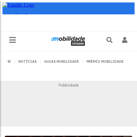
|
|
|
|
HOME
NOTÍCIAS
GUIAS MOBILIDADE
PRÊMIO MOBILIDADE
JO
Publicidade