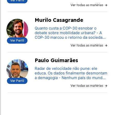
Ver Perfil
motivos. Quando isso acontece, surge
Ver todas as matérias
uma pergunta. Quem será responsável
pelo pagamento dos danos?
Murilo Casagrande
Quanto custa a COP-30 esnobar o
debate sobre mobilidade urbana? - A
COP-30 marcou o retorno da sociedade
Ver Perfil
civil ao evento, mas também reuniu
Ver todas as matérias
número recorde de lobistas pró-
combustíveis fósseis
Paulo Guimarães
Radar de velocidade não pune: ele
educa. Os dados finalmente desmontam
a demagogia - Nenhum país do mundo
Ver Perfil
avançou na redução de mortes no
Ver todas as matérias
trânsito sem tecnologia, coerência e,
principalmente, coragem política