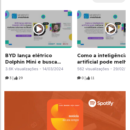
BYD lança elétrico
Como a inteligência
Dolphin Mini e busca
artificial pode melho
maiores volumes no
mobilidade urbana:
3.6K visualizações - 14/03/2024
562 visualizações - 29/02/2
Brasil
3 |
29
0 |
11