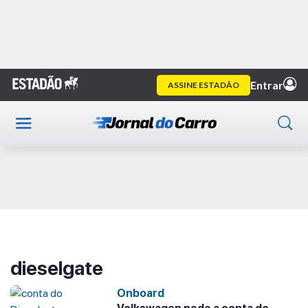
Home
dieselgate
Publicidade
dieselgate
Onboard