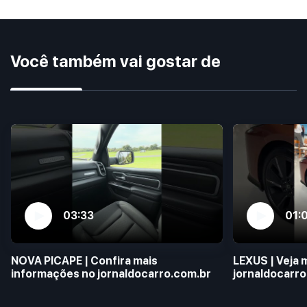
Você também vai gostar de
03:33
01:
NOVA PICAPE | Confira mais
LEXUS | Veja 
informações no jornaldocarro.com.br
jornaldocarro