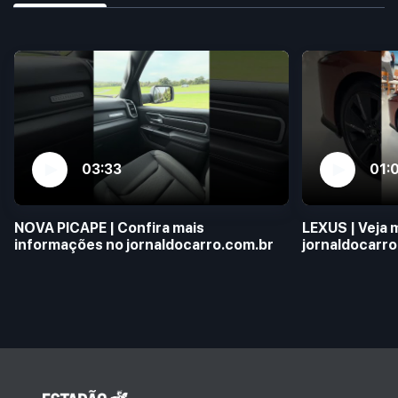
03:33
01:
NOVA PICAPE | Confira mais
LEXUS | Veja 
informações no jornaldocarro.com.br
jornaldocarro