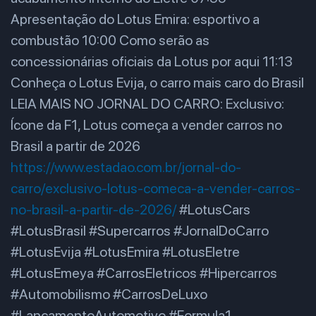
Apresentação do Lotus Emira: esportivo a
combustão 10:00 Como serão as
concessionárias oficiais da Lotus por aqui 11:13
Conheça o Lotus Evija, o carro mais caro do Brasil
LEIA MAIS NO JORNAL DO CARRO: Exclusivo:
Ícone da F1, Lotus começa a vender carros no
Brasil a partir de 2026
https://www.estadao.com.br/jornal-do-
carro/exclusivo-lotus-comeca-a-vender-carros-
no-brasil-a-partir-de-2026/
#LotusCars
#LotusBrasil #Supercarros #JornalDoCarro
#LotusEvija #LotusEmira #LotusEletre
#LotusEmeya #CarrosEletricos #Hipercarros
#Automobilismo #CarrosDeLuxo
#LancamentoAutomotivo #Formula1