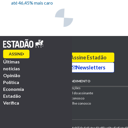
até 46,45% mais caro