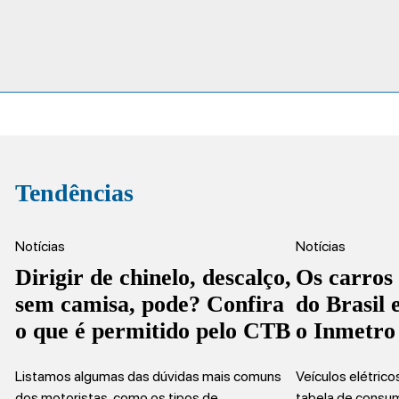
Tendências
Notícias
Notícias
Dirigir de chinelo, descalço,
Os carros
sem camisa, pode? Confira
do Brasil
o que é permitido pelo CTB
o Inmetro
Listamos algumas das dúvidas mais comuns
Veículos elétric
dos motoristas, como os tipos de…
tabela de consu