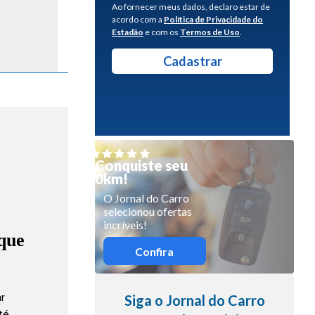
Ao fornecer meus dados, declaro estar de
acordo com a
Política de Privacidade do
Estadão
e com os
Termos de Uso
.
Conquiste seu
0km!
O Jornal do Carro
selecionou ofertas
incríveis!
que
Confira
ar
Siga o Jornal do Carro
até…