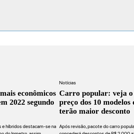
Notícias
 mais econômicos
Carro popular: veja o
 em 2022 segundo
preço dos 10 modelos 
terão maior desconto
os e híbridos destacam-se na
Após revisão, pacote do carro popul
mo do Inmetro, assim…
concederá descontos de R$ 2.000 