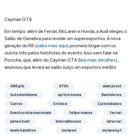
Cayman GT4
Em tempo: além de Ferrari, McLaren e Honda, a Audi elegeu o
Salão de Genebra para revelar um superesportivo. A nova
geração do R8 (
saiba mais aqui
) promete brigar com os
outros três pelos holofotes do evento. Isso sem falar na
Porsche, que, além do Cayman GT4 (
leia mais detalhes
),
anunciou que levará ao salão suíço um esportivo inédito.
488 gtb
675lt
alain prost
Automobilismo
ayrton senna
Bastidores
Carros
Crônica
Curiosidades
Eventos internacionais
felipe massa
ferrari
james hunt
kimi raikkonen
laferrari
lewis hamilton
mclaren
mclaren p1