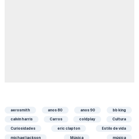
aerosmith
anos 80
anos 90
bb king
calvin harris
Carros
coldplay
Cultura
Curiosidades
eric clapton
Estilo de vida
michael jackson
Música
música