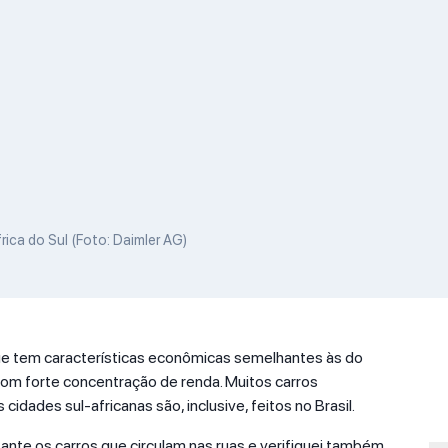
rica do Sul (Foto: Daimler AG)
, que tem características econômicas semelhantes às do
 com forte concentração de renda. Muitos carros
cidades sul-africanas são, inclusive, feitos no Brasil.
tante os carros que circulam nas ruas e verifiquei também