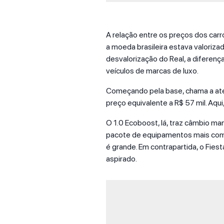
A relação entre os preços dos carro
a moeda brasileira estava valoriza
desvalorização do Real, a diferenç
veículos de marcas de luxo.
Começando pela base, chama a aten
preço equivalente a R$ 57 mil. Aqu
O 1.0 Ecoboost, lá, traz câmbio man
pacote de equipamentos mais comp
é grande. Em contrapartida, o Fiest
aspirado.