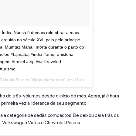
 Índia. Nunca é demais relembrar a mais
i erguido no século XVII pelo pelo príncipe
a, Mumtaz Mahal, morta durante o parto do
aolee #tajmahal #india #amor #historia
iagem #travel #trip #welltraveled
#turismo
Rafaela Borges
(@rafaelatborges) em
18 de Jul, 2018 às 12:59 PDT
do três-volumes desde o início do mês. Agora, já é hora
 primeira vez a liderança de seu segmento.
era a categoria de sedãs compactos. Ele deixou para trás os
: Volkswagen Virtus e Chevrolet Prisma.