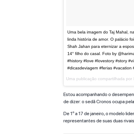
Uma bela imagem do Taj Mahal, na
linda história de amor. O palácio fo
Shah Jahan para eternizar a espos
14° filho do casal. Foto by @harim
#history #love #lovestory #story #v
#dicasdeviagem #ferias #vacation 
Uma publicação compartilhada por
Estou acompanhando o desempenho 
de dizer: o sedã Cronos ocupa pela
De 1º a 17 de janeiro, o modelo lid
representantes de suas duas rivais