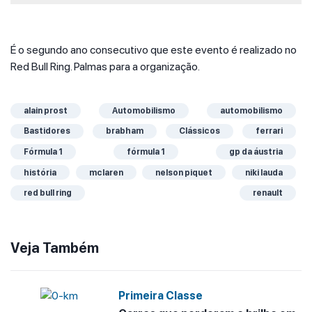
É o segundo ano consecutivo que este evento é realizado no
Red Bull Ring. Palmas para a organização.
alain prost
Automobilismo
automobilismo
Bastidores
brabham
Clássicos
ferrari
Fórmula 1
fórmula 1
gp da áustria
história
mclaren
nelson piquet
niki lauda
red bull ring
renault
Veja Também
Primeira Classe