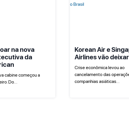
oar na nova
Korean Air e Sing
xecutiva da
Airlines vão deixar
rican
Crise econômica levou ao
cancelamento das operaçõ
a cabine começou a
companhias asiáticas…
eiro. Do…