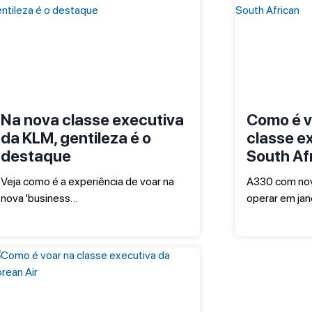
Na nova classe executiva
Como é v
da KLM, gentileza é o
classe e
destaque
South Af
Veja como é a experiência de voar na
A330 com nov
nova 'business…
operar em jan