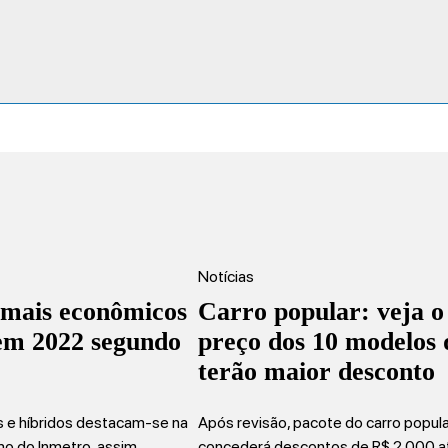
Notícias
 mais econômicos
Carro popular: veja o
 em 2022 segundo
preço dos 10 modelos 
terão maior desconto
os e híbridos destacam-se na
Após revisão, pacote do carro popul
mo do Inmetro, assim…
concederá descontos de R$ 2.000 