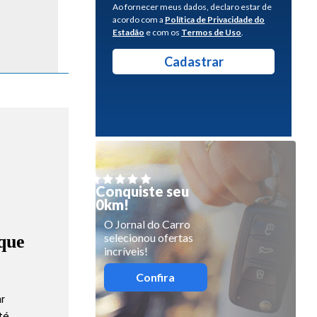
Ao fornecer meus dados, declaro estar de
acordo com a
Política de Privacidade do
Estadão
e com os
Termos de Uso
.
Conquiste seu
0km!
O Jornal do Carro
selecionou ofertas
que
incríveis!
Confira
ar
até…