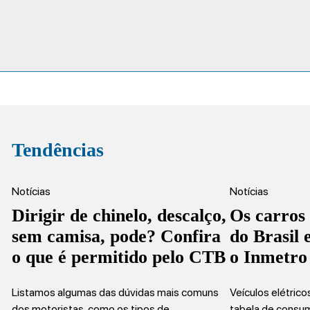
Tendências
Notícias
Notícias
Dirigir de chinelo, descalço,
Os carros
sem camisa, pode? Confira
do Brasil
o que é permitido pelo CTB
o Inmetro
Listamos algumas das dúvidas mais comuns
Veículos elétric
dos motoristas, como os tipos de…
tabela de consu