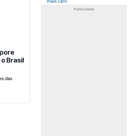
mais caro
Publicidade
apore
 o Brasil
es das