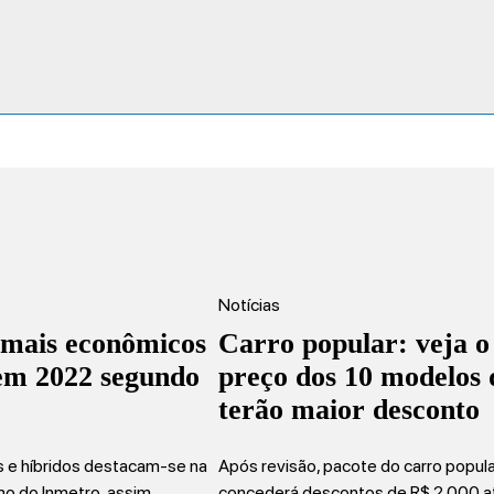
Notícias
 mais econômicos
Carro popular: veja o
 em 2022 segundo
preço dos 10 modelos 
terão maior desconto
os e híbridos destacam-se na
Após revisão, pacote do carro popul
mo do Inmetro, assim…
concederá descontos de R$ 2.000 