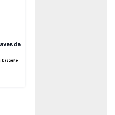
raves da
oi bastante
am…