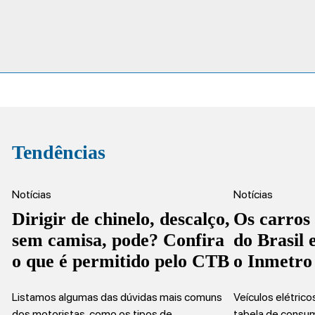
Tendências
Notícias
Notícias
Dirigir de chinelo, descalço,
Os carros
sem camisa, pode? Confira
do Brasil
o que é permitido pelo CTB
o Inmetro
Listamos algumas das dúvidas mais comuns
Veículos elétric
dos motoristas, como os tipos de…
tabela de consu