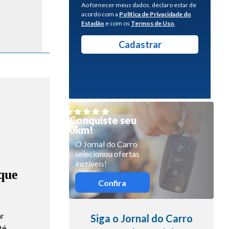
Ao fornecer meus dados, declaro estar de
acordo com a
Política de Privacidade do
Estadão
e com os
Termos de Uso
.
Conquiste seu
0km!
O Jornal do Carro
selecionou ofertas
incríveis!
que
Confira
ar
Siga o Jornal do Carro
até…