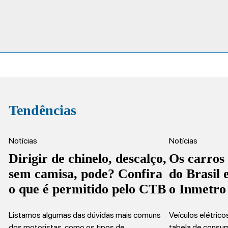
Tendências
Notícias
Notícias
Dirigir de chinelo, descalço,
Os carros
sem camisa, pode? Confira
do Brasil
o que é permitido pelo CTB
o Inmetro
Listamos algumas das dúvidas mais comuns
Veículos elétric
dos motoristas, como os tipos de…
tabela de consu