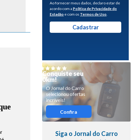
Ao fornecer meus dados, declaro estar de
acordo com a
Política de Privacidade do
Estadão
e com os
Termos de Uso
.
Conquiste seu
0km!
O Jornal do Carro
selecionou ofertas
incríveis!
que
Confira
ar
Siga o Jornal do Carro
até…