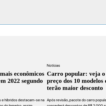
Notícias
 mais econômicos
Carro popular: veja o
 em 2022 segundo
preço dos 10 modelos 
terão maior desconto
os e híbridos destacam-se na
Após revisão, pacote do carro popul
mo do Inmetro, assim…
concederá descontos de R$ 2.000 