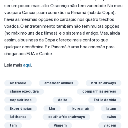
ser um pouco mais alto. O serviço não tem variedade. No meu
voo para Cancun, com conexão no Panamá (hub da Copa),
havia as mesmas opções no cardápio nos quatro trechos
voados. O entretenimento também não tem muitas opções
(no máximo uns dez filmes), e o sistema é antigo. Mas, ainda
assim, a business da Copa oferece mais conforto que
qualquer econômica. E o Panamá é uma boa conexão para
chegar aos EUA e Caribe.
Leia mais
aqui
.
air france
american airlines
british airways
classe executiva
companhias aéreas
copa airlines
delta
Estilo de vida
Experiências
klm
korean air
latam
lufthansa
south african airways
swiss
tam
Viagem
viagem