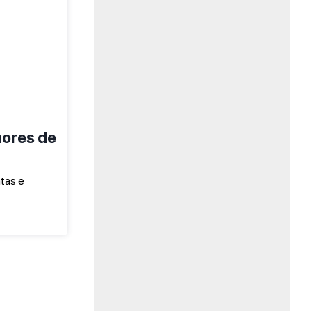
hores de
tas e