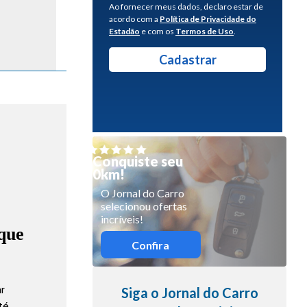
Ao fornecer meus dados, declaro estar de
acordo com a
Política de Privacidade do
Estadão
e com os
Termos de Uso
.
Conquiste seu
0km!
O Jornal do Carro
selecionou ofertas
incríveis!
que
Confira
ar
Siga o Jornal do Carro
até…