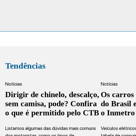
Tendências
Notícias
Notícias
Dirigir de chinelo, descalço,
Os carros
sem camisa, pode? Confira
do Brasil
o que é permitido pelo CTB
o Inmetro
Listamos algumas das dúvidas mais comuns
Veículos elétric
dos motoristas, como os tipos de…
tabela de consu