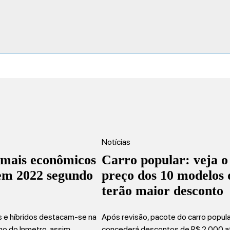
Notícias
 mais econômicos
Carro popular: veja o
 em 2022 segundo
preço dos 10 modelos 
terão maior desconto
os e híbridos destacam-se na
Após revisão, pacote do carro popul
mo do Inmetro, assim…
concederá descontos de R$ 2.000 