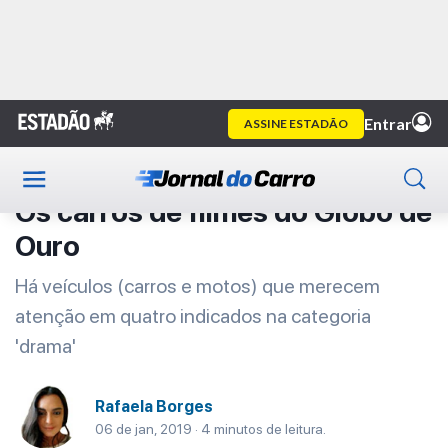
Home
Primeira Classe
Artigo
Primeira Classe
Os carros de filmes do Globo de
Ouro
Há veículos (carros e motos) que merecem
atenção em quatro indicados na categoria
'drama'
Rafaela Borges
06 de jan, 2019 · 4 minutos de leitura.