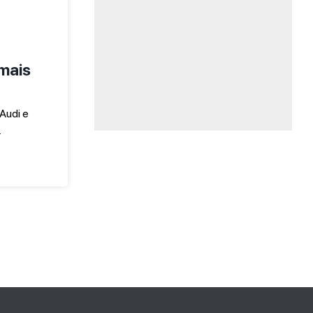
 mais
Audi e
…