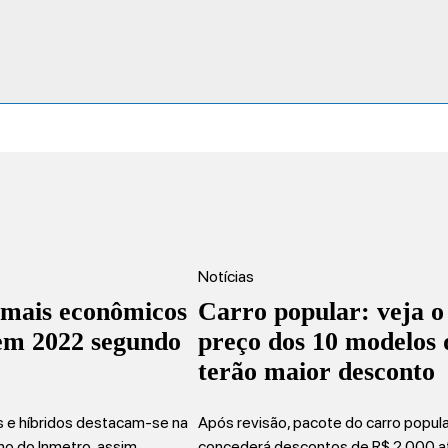
Notícias
 mais econômicos
Carro popular: veja o
 em 2022 segundo
preço dos 10 modelos 
terão maior desconto
os e híbridos destacam-se na
Após revisão, pacote do carro popul
mo do Inmetro, assim…
concederá descontos de R$ 2.000 