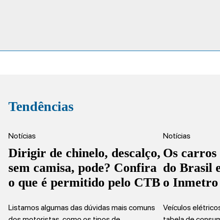
Tendências
Notícias
Notícias
Dirigir de chinelo, descalço,
Os carros
sem camisa, pode? Confira
do Brasil
o que é permitido pelo CTB
o Inmetro
Listamos algumas das dúvidas mais comuns
Veículos elétric
dos motoristas, como os tipos de…
tabela de consu