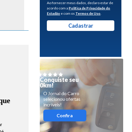
Ao fornecer meus dados, declaro estar de
acordo com a
Política de Privacidade do
Estadão
e com os
Termos de Uso
.
Conquiste seu
0km!
O Jornal do Carro
selecionou ofertas
que
incríveis!
Confira
ar
até…