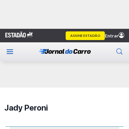
Home
Autor
Jady Peroni
Publicidade
Jady Peroni